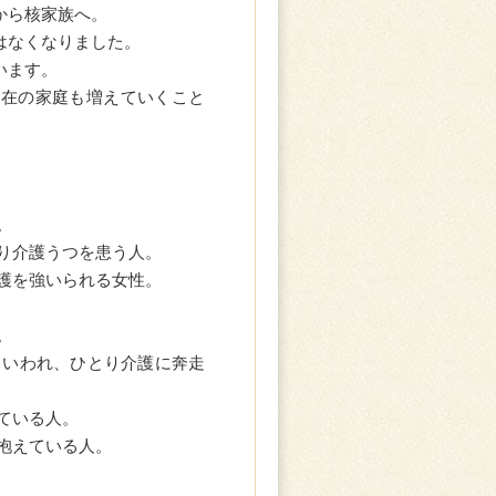
から核家族へ。
はなくなりました。
います。
不在の家庭も増えていくこと
。
。
り介護うつを患う人。
護を強いられる女性。
。
といわれ、ひとり介護に奔走
ている人。
抱えている人。