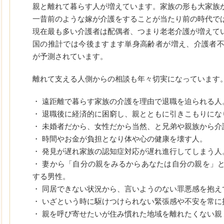
親と離れて暮らす人が増えています。家族の形も大家族
一昔前のような嫁が介護をすることが当たり前の時代で
現在最も多い介護者は配偶者、つまり老老介護が増えて
国の推計では今後ますます単身高齢者が増え、介護者
が予測されています。
離れて支える人側からの相談も年々切実になっています
・ 遠距離で暮らす家族の介護を理由で退職を迫られる人
・ 退職後に経済的に困窮し、親とともに引きこもりにな
・ 未婚者だから、女性だから当然、と兄弟や親族から介
・ 時間やお金が負担となり体や心の健康を壊す人。
・ 発見が遅れ家族の認知症対応が遅れ進行してしまう人
・ 妻から「自分の親をみるからあなたは自分の親を」
する男性。
・ 同居できない状況から、言いようのない罪悪感を抱え
・ いざという時に駆けつけられない緊張感や不安を常に
・ 親を呼び寄せたいが住み慣れた地域を離れたくない親