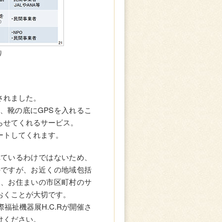
り
されました。
、靴の底にGPSを入れるこ
らせてくれるサービス。
ートしてくれます。
れているわけではないため、
のですが、お近くの地域包括
り、お住まいの市区町村のサ
おくことが大切です。
福祉機器展H.C.Rが開催さ
けください。