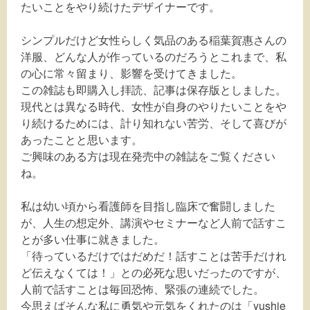
たいことをやり続けたデザイナーです。
シンプルだけど女性らしく気品のある稲葉賀惠さんの
洋服、どんな人が作っているのだろうとこれまで、私
の心に常々留まり、影響を受けてきました。
この雑誌も即購入し拝読、記事は保存版としました。
現代とは異なる時代、女性が自身のやりたいことをや
り続けるためには、計り知れない苦労、そして喜びが
あったことと思います。
ご興味のある方は現在発売中の雑誌をご覧ください
ね。
私は幼い頃から看護師を目指し臨床で奮闘しました
が、人生の想定外、講演やセミナーなど人前で話すこ
とが多い仕事に就きました。
「待っているだけではだめだ！話すことは苦手だけれ
ど伝えなくては！」との必死な思いだったのですが、
人前で話すことは毎回恐怖、緊張の連続でした。
今思えばそんな私に勇気や元気をくれたのは「yushie