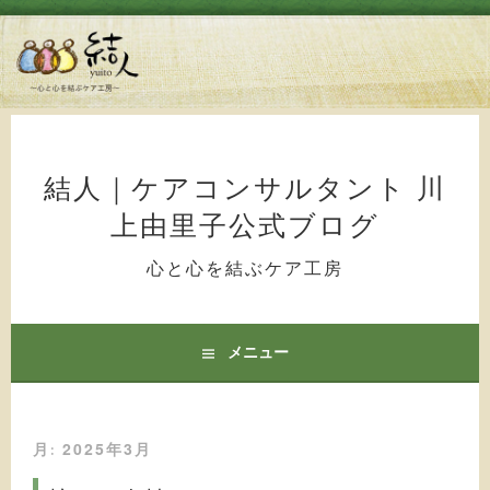
コ
ン
テ
結人｜ケアコンサルタント 川
ン
上由里子公式ブログ
ツ
へ
心と心を結ぶケア工房
ス
キ
ッ
メニュー
プ
2025年3月
月: