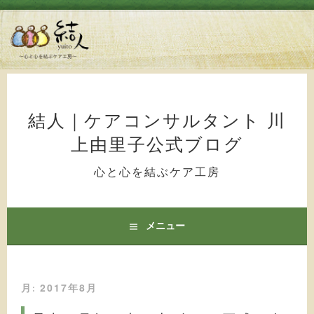
コ
ン
テ
結人｜ケアコンサルタント 川
ン
上由里子公式ブログ
ツ
へ
心と心を結ぶケア工房
ス
キ
ッ
メニュー
プ
2017年8月
月: