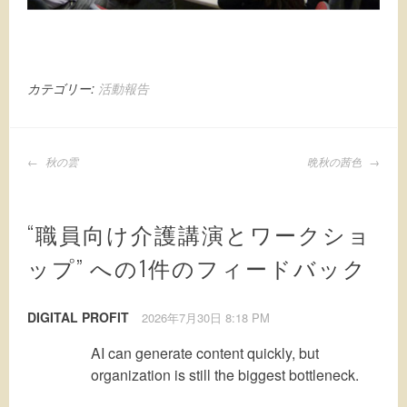
カテゴリー:
活動報告
投
秋の雲
晩秋の茜色
稿
ナ
ビ
ゲ
“
職員向け介護講演とワークショ
ー
” への1件のフィードバック
ップ
シ
ョ
ン
DIGITAL PROFIT
2026年7月30日 8:18 PM
AI can generate content quickly, but
organization is still the biggest bottleneck.