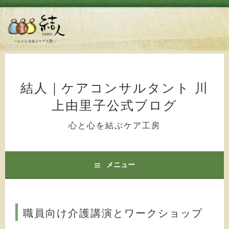
コ
ン
テ
結人｜ケアコンサルタント 川
ン
上由里子公式ブログ
ツ
へ
心と心を結ぶケア工房
ス
キ
ッ
メニュー
プ
職員向け介護講演とワークショップ