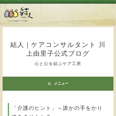
コ
ン
テ
結人｜ケアコンサルタント 川
ン
上由里子公式ブログ
ツ
へ
心と心を結ぶケア工房
ス
キ
ッ
メニュー
プ
「介護のヒント」～誰かの手をかり