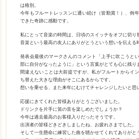
は格別。
今年もフルートレッスンに通い続け（皆勤賞！）、例
できた奇跡に感動です。
私にとって音楽の時間は、日頃のスイッチをオフに切り
音楽という最高の友人にありがとうという想いを伝える
発表会最後のマークさんのコメント「上手に吹こうと
部に自分がなったように」という言葉がとても心に残り
間違えないことは大前提ですが、私がフルートからイ
ち替えた大きな理由がそこにあるからです。
想いを乗せる、また来年にむけてチャレンジしたいと思
応援にきてくれた皆様ありがとうございました。
ドリンクを片手に笛の音を楽しめたでしょうか？
今年は過去最高のお客様入りだったそうです。
出演者の皆様どきどきしましたね、お疲れさまでした。
そして一生懸命に練習した曲を聴かせてくれてありがと