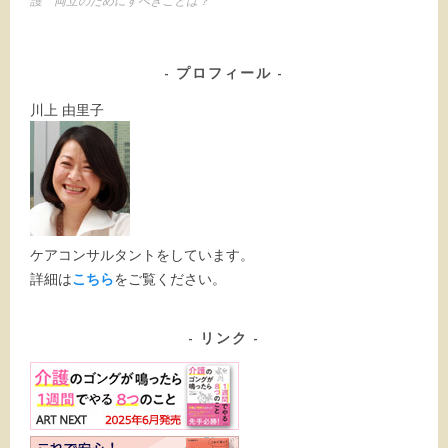
護 両立のためにすべきことは？
ナ
ビ
ゲ
ー
プロフィール
シ
ョ
川上 由里子
ン
ケアコンサルタントをしています。
詳細は
こちら
をご覧ください。
リンク