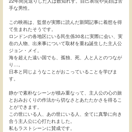
22年間見送りした人は数知れず。自己表現や笑顔は苦
手な男性。
この映画は、監督が実際に読んだ新聞記事に着想を得
て生まれたそうです。
ロンドンの各地区にいる民生係30名に実際に会い、実
在の人物、出来事について取材を重ね誕生した主人公
ジョン・メイ。
海を超えた遠い国でも、孤独、死、人と人とのつなが
り…。
日本と同じようなことがおこっていることを学びま
す。
静かで素朴なシーンが積み重なって、主人公の心の旅
とおみおくりの作法から切なさとあたたかさを得るこ
とができます。
この世にいる人、あの世にいる人、全てに真摯に向き
合う主人公に心打たれました。
私もラストシーンに賛成です。