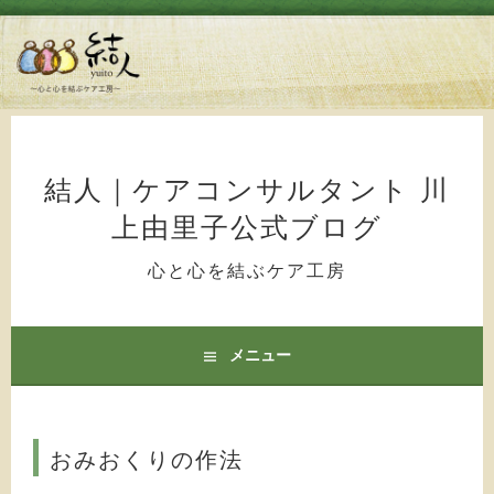
コ
ン
テ
結人｜ケアコンサルタント 川
ン
上由里子公式ブログ
ツ
へ
心と心を結ぶケア工房
ス
キ
ッ
メニュー
プ
おみおくりの作法