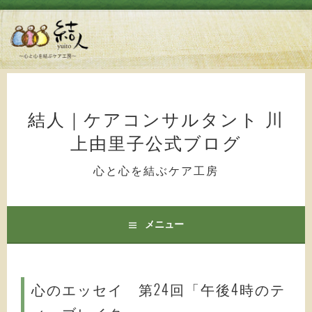
コ
ン
テ
結人｜ケアコンサルタント 川
ン
上由里子公式ブログ
ツ
へ
心と心を結ぶケア工房
ス
キ
ッ
メニュー
プ
心のエッセイ 第24回「午後4時のテ