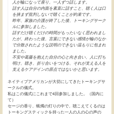
人が輪になって座り、一人ずつ話します。
話す人は自分の内面を素直に話すこと、聴く人は口
を挟まず批判しないで聴くことが約束です。
昨年、家族の介護が終了した後、トーキングサーク
ルに参加しました。
話すだけ聴くだけの時間がもったいなく思われまし
たが、終わった後、言葉にできない感情が輪のなか
で分散されたような説明のできない温もりに包まれ
ました。
不安や葛藤を抱えた自分の心と向き合い、人に打ち
明け、聴き、折り合いをつける、それが支える人を
支えるケアデインの原点ではないかと思います。
ネイティブアメリカンが大切にしてきたトーキングサ
ークルの儀式。
私はこの儀式にこれまで4回参加しました。（国内に
て）
セージの香り、蝋燭の灯りの中で、聴こえてくるのは
トーキングスティックを持った一人の人の心の声の