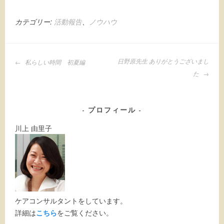
カテゴリー:
活動報告
、
ノウハウ
投
日野原先生 ありがとうございまし
私らしい時間 初夏編
稿
た
ナ
ビ
ゲ
ー
プロフィール
シ
ョ
川上 由里子
ン
ケアコンサルタントをしています。
詳細は
こちら
をご覧ください。