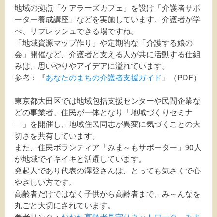
地域の拠点「ケアラーズカフェ」を設け「介護者サポ
ーター養成講座」などを実施しています。介護者が学
べ、リフレッシュできる場ですね。
「地域資源マップ作り」や定期的な「介護する娘の
会」開催など、介護者と支える人が共に活動する仕組
みは、思いやりやアイデアに溢れています。
参考：『
あなたのまちの介護者支援ガイド
』（PDF）
東京都大田区では地域包括支援センターや民間企業な
どの事業者、住民が一体となり「地域づくりセミナ
ー」を開催し、地域住民同志が異変に気づくことの大
切さを共有しています。
また、住民ボランティア「みま～もサポーター」90人
が地域でイキイキと活躍しています。
発起人であり代表の澤登さんは、とっても気さくで心
やさしい方です。
高齢者だけではなく子供から高齢者まで、み～んなを
丸ごと大切にされています。
参考リンク：
おおた高齢者見守りネットワーク みま